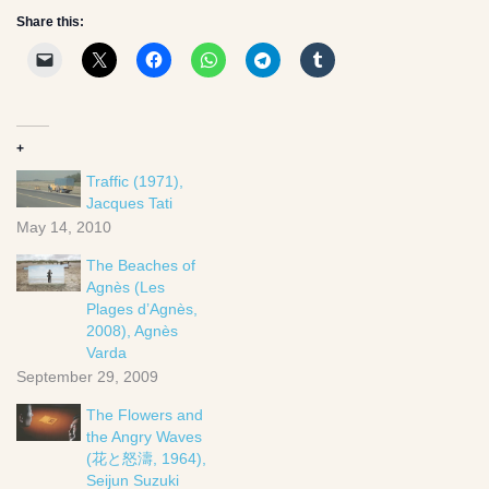
Share this:
+
Traffic (1971),
Jacques Tati
May 14, 2010
The Beaches of
Agnès (Les
Plages d’Agnès,
2008), Agnès
Varda
September 29, 2009
The Flowers and
the Angry Waves
(花と怒濤, 1964),
Seijun Suzuki