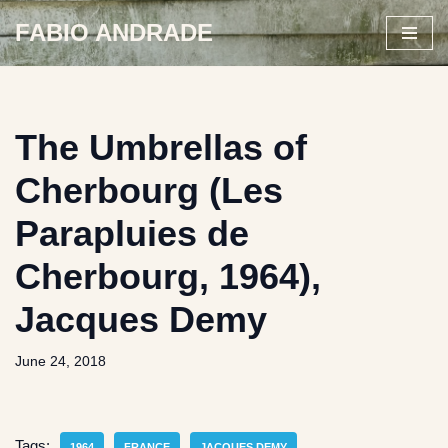
FABIO ANDRADE
Skip
to
content
The Umbrellas of
Cherbourg (Les
Parapluies de
Cherbourg, 1964),
Jacques Demy
June 24, 2018
Tags:
1964
FRANCE
JACQUES DEMY