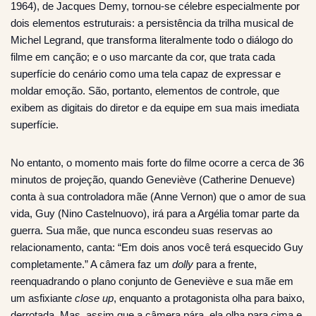
1964), de Jacques Demy, tornou-se célebre especialmente por
dois elementos estruturais: a persistência da trilha musical de
Michel Legrand, que transforma literalmente todo o diálogo do
filme em canção; e o uso marcante da cor, que trata cada
superfície do cenário como uma tela capaz de expressar e
moldar emoção. São, portanto, elementos de controle, que
exibem as digitais do diretor e da equipe em sua mais imediata
superfície.
No entanto, o momento mais forte do filme ocorre a cerca de 36
minutos de projeção, quando Geneviève (Catherine Denueve)
conta à sua controladora mãe (Anne Vernon) que o amor de sua
vida, Guy (Nino Castelnuovo), irá para a Argélia tomar parte da
guerra. Sua mãe, que nunca escondeu suas reservas ao
relacionamento, canta: “Em dois anos você terá esquecido Guy
completamente.” A câmera faz um
dolly
para a frente,
reenquadrando o plano conjunto de Geneviève e sua mãe em
um asfixiante
close up
, enquanto a protagonista olha para baixo,
derrotada. Mas, assim que a câmera pára, ela olha para cima e