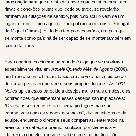
imaginação para que o resto se encarregue de si mesmo, em
rimas e conexões brutas que, cedo ou tarde, se revelarão
também articulações de sentido, pois tudo aquilo vem de um
lugar comum… tudo aquilo é Portugal (ou ao menos o Portugal
de Miguel Gomes), e, dado o tempo necessário, um país que
se monta como país há de ser capaz de se montar também em
forma de filme.
Essa abertura do cinema ao mundo é algo que se mostrava
especialmente vital em
Aquele Querido Mês de Agosto
(2008),
um filme que em última instância era
sobre
a necessidade de
deixar as peças encontrarem seus próprios lugares.
As 1001
Noites
aplica
ethos
parecido a desejos muito mais amplos, e as
contradições que alimentam esses desejos são implacáveis:
“Os escassos recursos do cinema português não são
compatíveis com os vossos devaneios”, diz um integrante da
equipe, enquanto o diretor e seus comparsas, enterrados na
areia com a cabeça a prêmio, suplicam por clemência –
clemência que eles mesmos sabem que, por justiça, não