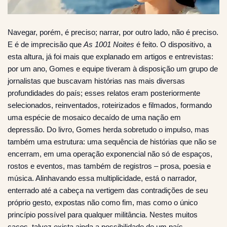
Navegar, porém, é preciso; narrar, por outro lado, não é preciso.
E é de imprecisão que
As 1001 Noites
é feito. O dispositivo, a
esta altura, já foi mais que explanado em artigos e entrevistas:
por um ano, Gomes e equipe tiveram à disposição um grupo de
jornalistas que buscavam histórias nas mais diversas
profundidades do país; esses relatos eram posteriormente
selecionados, reinventados, roteirizados e filmados, formando
uma espécie de mosaico decaído de uma nação em
depressão. Do livro, Gomes herda sobretudo o impulso, mas
também uma estrutura: uma sequência de histórias que não se
encerram, em uma operação exponencial não só de espaços,
rostos e eventos, mas também de registros – prosa, poesia e
música. Alinhavando essa multiplicidade, está o narrador,
enterrado até a cabeça na vertigem das contradições de seu
próprio gesto, expostas não como fim, mas como o único
princípio possível para qualquer militância. Nestes muitos
cacos, talvez exista ainda a possibilidade de um país.