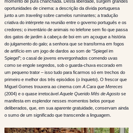
momento de pura chanchada. Desta liberdade, surgem grandes
oportunidades de cinema: a descrição da dívida portuguesa
junto a um
traveling
sobre camelos ruminantes; a tradução
criativa do intérprete na reunião entre o governo português e os
credores; o inventário de animais no telefone sem fio que passa
dos gatos de jardim à cabeça de boi em um açougue a história
do julgamento do galo; a senhora que se transforma em fogos
de artifício em um jogo de dardos ao som de “Spiegel im
Spiegel”; o casal de jovens envergonhados comendo uvas
como se engole segredos, sob o guarda-chuva escorado em
um pequeno trator – isso tudo para ficarmos só em trechos do
primeiro e melhor dos três episódios (
o Inquieto
). O frescor que
Miguel Gomes trouxera ao cinema com
A Cara que Mereces
(2004) e o quase irretocável
Aquele Querido Mês de Agosto
se
manifesta em esplendor nesses momentos belos porque
deliberados, que, em sua aparente gratuidade, conservam ainda
o sumo de um significado que transcende a linguagem.