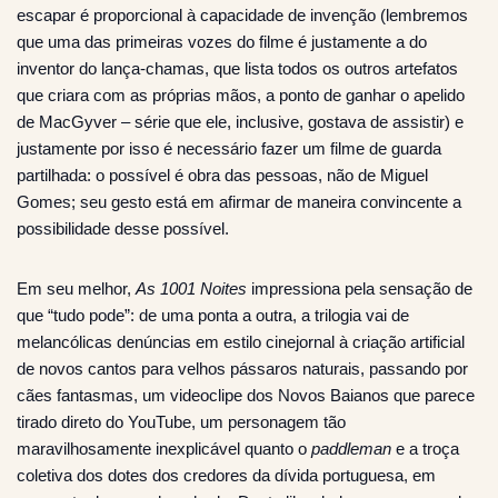
escapar é proporcional à capacidade de invenção (lembremos
que uma das primeiras vozes do filme é justamente a do
inventor do lança-chamas, que lista todos os outros artefatos
que criara com as próprias mãos, a ponto de ganhar o apelido
de MacGyver – série que ele, inclusive, gostava de assistir) e
justamente por isso é necessário fazer um filme de guarda
partilhada: o possível é obra das pessoas, não de Miguel
Gomes; seu gesto está em afirmar de maneira convincente a
possibilidade desse possível.
Em seu melhor,
As 1001 Noites
impressiona pela sensação de
que “tudo pode”: de uma ponta a outra, a trilogia vai de
melancólicas denúncias em estilo cinejornal à criação artificial
de novos cantos para velhos pássaros naturais, passando por
cães fantasmas, um videoclipe dos Novos Baianos que parece
tirado direto do YouTube, um personagem tão
maravilhosamente inexplicável quanto o
paddleman
e a troça
coletiva dos dotes dos credores da dívida portuguesa, em