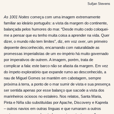
Sufjan Stevens
As 1001 Noites
começa com uma imagem extremamente
familiar ao ideário português: a vista da margem do continente,
balançada pelos humores do mar. “Desde muito cedo coloquei-
me a pensar que eu tenho muita coisa a aprender na vida. Quer
dizer, o mundo não tem limites”, diz, em voz
over
, um primeiro
depoente desconhecido, encarnando com naturalidade as
promessas imperialistas de um ex-império há muito governado
por imperativos de outrem. A imagem, porém, trata de
complicar a fala: este barco não se afasta da margem. Em vez
do ímpeto exploratório que expande rumo ao desconhecido, a
nau de Miguel Gomes se mantém em cabotagem, sempre
próxima à terra, a ponto de o mar sumir de vista e sua presença
ser sentida apenas por esse balanço que sacode a vista dos
marinheiros ociosos no estaleiro. Nos relatos, Santa Maria,
Pinta e Niña são substituídas por Apache, Discovery e Kaprela
– outros navios em outras línguas e que rumaram a outros