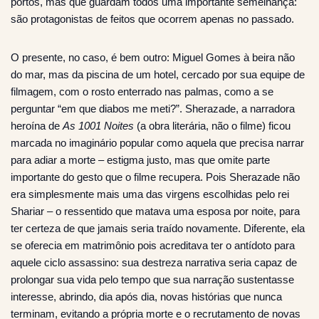
portos, mas que guardam todos uma importante semelhança:
são protagonistas de feitos que ocorrem apenas no passado.
O presente, no caso, é bem outro: Miguel Gomes à beira não
do mar, mas da piscina de um hotel, cercado por sua equipe de
filmagem, com o rosto enterrado nas palmas, como a se
perguntar “em que diabos me meti?”. Sherazade, a narradora
heroína de
As 1001 Noites
(a obra literária, não o filme) ficou
marcada no imaginário popular como aquela que precisa narrar
para adiar a morte – estigma justo, mas que omite parte
importante do gesto que o filme recupera. Pois Sherazade não
era simplesmente mais uma das virgens escolhidas pelo rei
Shariar – o ressentido que matava uma esposa por noite, para
ter certeza de que jamais seria traído novamente. Diferente, ela
se oferecia em matrimônio pois acreditava ter o antídoto para
aquele ciclo assassino: sua destreza narrativa seria capaz de
prolongar sua vida pelo tempo que sua narração sustentasse
interesse, abrindo, dia após dia, novas histórias que nunca
terminam, evitando a própria morte e o recrutamento de novas