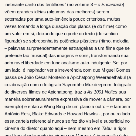
inebriante canto dos tentilhões” (no volume 3 –
o Encantado
)
vêem grandes idéias (algumas das melhores) serem
soterradas por uma auto-leniência pouco criteriosa, muitas
vezes tomando a longa duração dos planos (e do filme) como
um valor em si, deixando que o porte do texto (do sentido
figurado) se sobreponha às potências plásticas (ritmo, melodia
– palavras surpreendentemente estrangeiras a um filme que se
pretende tão musical) das imagens e sons, transformando sua
admirável liberdade em funcionalismo auto-indulgente. Se, por
um lado, é inspirador ver a irreverência com que Miguel Gomes
passa de João César Monteiro a Apichatpong Weerasethakul (a
colaboração com o fotógrafo Sayombhu Mukdeeprom, fotógrafo
de diversos filmes de Apichatpong, traz a
As 1001 Noites
sua
maneira sobrenaturalmente expressiva de mover a câmera, por
exemplo) e então a Wang Bing de um plano a outro – e também
António Reis, Blake Edwards e Howard Hawks -, por outro lado
essa cartela referencial nunca se fez tão visível e superficial no
cinema do diretor quanto aqui – nem mesmo em
Tabu
, a rigor
um filme abertamente inspirado por Murnau. A impressão é de