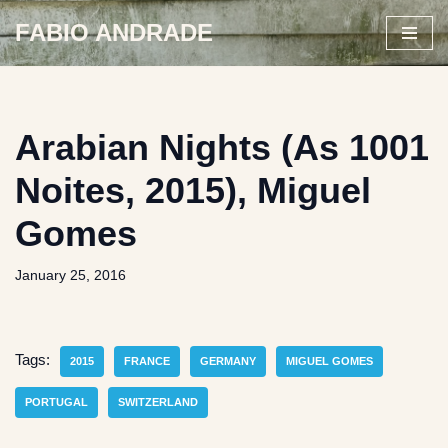
FABIO ANDRADE
Skip
to
content
Arabian Nights (As 1001
Noites, 2015), Miguel
Gomes
January 25, 2016
Tags:
2015
FRANCE
GERMANY
MIGUEL GOMES
PORTUGAL
SWITZERLAND