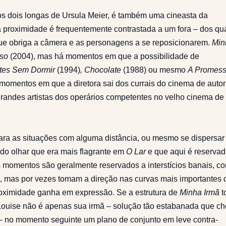
aos dois longas de Ursula Meier, é também uma cineasta da
 proximidade é frequentemente contrastada a um fora – dos qu
que obriga a câmera e as personagens a se reposicionarem.
Min
uso
(2004), mas há momentos em que a possibilidade de
tes Sem Dormir
(1994)
, Chocolate
(1988) ou mesmo
A Promes
momentos em que a diretora sai dos currais do cinema de autor
randes artistas dos operários competentes no velho cinema de
para as situações com alguma distância, ou mesmo se dispersar
do olhar que era mais flagrante em
O Lar
e que aqui é reserva
s momentos são geralmente reservados a interstícios banais, c
s, mas por vezes tomam a direção nas curvas mais importantes 
oximidade ganha em expressão. Se a estrutura de
Minha Irmã
t
 Louise não é apenas sua irmã – solução tão estabanada que c
 – no momento seguinte um plano de conjunto em leve contra-