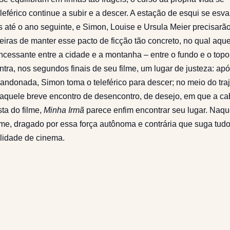
leférico continue a subir e a descer. A estação de esqui se esva
 até o ano seguinte, e Simon, Louise e Ursula Meier precisarão
eiras de manter esse pacto de ficção tão concreto, no qual aqu
ncessante entre a cidade e a montanha – entre o fundo e o topo
ntra, nos segundos finais de seu filme, um lugar de justeza: ap
andonada, Simon toma o teleférico para descer; no meio do traj
Naquele breve encontro de desencontro, de desejo, em que a ca
sta do filme,
Minha Irmã
parece enfim encontrar seu lugar. Naqu
lme, dragado por essa força autônoma e contrária que suga tud
ilidade de cinema.