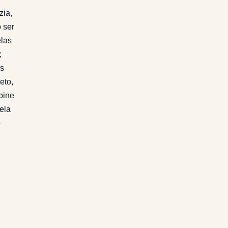
zia,
 ser
elas
;
ós
eto,
bine
ela
o