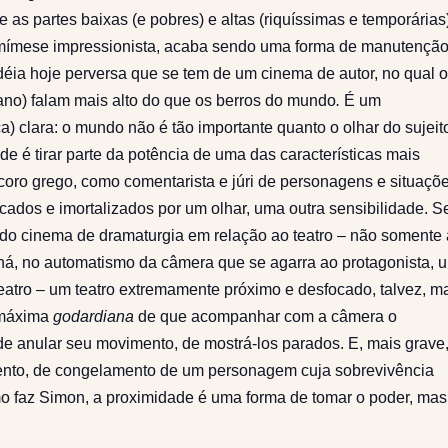
e as partes baixas (e pobres) e altas (riquíssimas e temporárias
mímese impressionista, acaba sendo uma forma de manutençã
idéia hoje perversa que se tem de um cinema de autor, no qual 
ano) falam mais alto do que os berros do mundo
.
É um
) clara: o mundo não é tão importante quanto o olhar do sujeit
 é tirar parte da potência de uma das características mais
oro grego, como comentarista e júri de personagens e situaçõ
cados e imortalizados por um olhar, uma outra sensibilidade. S
do cinema de dramaturgia em relação ao teatro – não somente 
á, no automatismo da câmera que se agarra ao protagonista, 
eatro – um teatro extremamente próximo e desfocado, talvez, m
 máxima
godardiana
de que acompanhar com a câmera o
e anular seu movimento, de mostrá-los parados. E, mais grave,
nto, de congelamento de um personagem cuja sobrevivência
mo faz Simon, a proximidade é uma forma de tomar o poder, mas