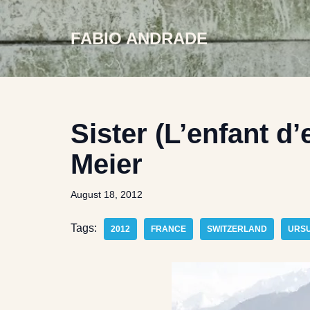
FABIO ANDRADE
Skip
to
content
Sister (L’enfant d’
Meier
August 18, 2012
Tags:
2012
FRANCE
SWITZERLAND
URSU