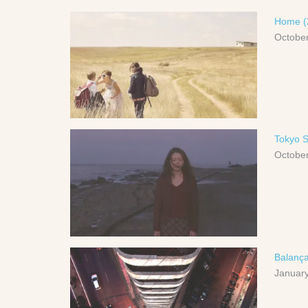
Home (2
October
Tokyo 
October
Balança
January