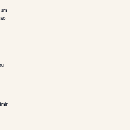
um
 ao
ou
imir