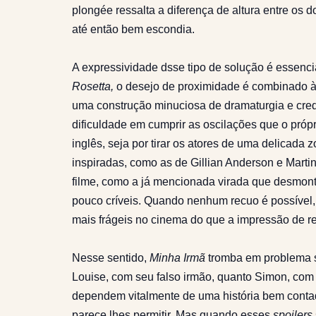
plongée ressalta a diferença de altura entre os
até então bem escondia.
A expressividade dsse tipo de solução é essen
Rosetta,
o desejo de proximidade é combinado à
uma construção minuciosa de dramaturgia e cre
dificuldade em cumprir as oscilações que o própr
inglês, seja por tirar os atores de uma delicad
inspiradas, como as de Gillian Anderson e Mart
filme, como a já mencionada virada que desmont
pouco críveis. Quando nenhum recuo é possível, 
mais frágeis no cinema do que a impressão de r
Nesse sentido,
Minha Irmã
tromba em problema s
Louise, com seu falso irmão, quanto Simon, com 
dependem vitalmente de uma história bem conta
parece lhes permitir. Mas quando esses
spoilers