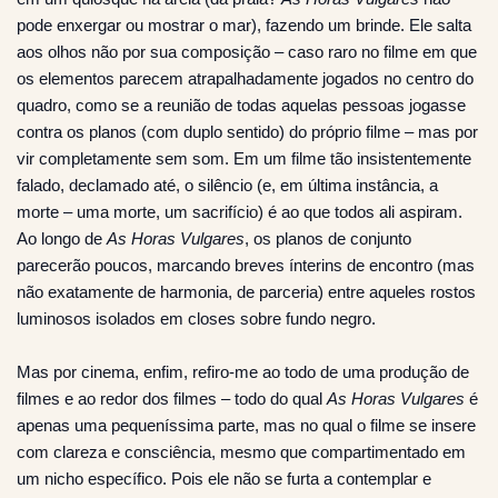
pode enxergar ou mostrar o mar), fazendo um brinde. Ele salta
aos olhos não por sua composição – caso raro no filme em que
os elementos parecem atrapalhadamente jogados no centro do
quadro, como se a reunião de todas aquelas pessoas jogasse
contra os planos (com duplo sentido) do próprio filme – mas por
vir completamente sem som. Em um filme tão insistentemente
falado, declamado até, o silêncio (e, em última instância, a
morte – uma morte, um sacrifício) é ao que todos ali aspiram.
Ao longo de
As Horas Vulgares
, os planos de conjunto
parecerão poucos, marcando breves ínterins de encontro (mas
não exatamente de harmonia, de parceria) entre aqueles rostos
luminosos isolados em closes sobre fundo negro.
Mas por cinema, enfim, refiro-me ao todo de uma produção de
filmes e ao redor dos filmes – todo do qual
As Horas Vulgares
é
apenas uma pequeníssima parte, mas no qual o filme se insere
com clareza e consciência, mesmo que compartimentado em
um nicho específico. Pois ele não se furta a contemplar e