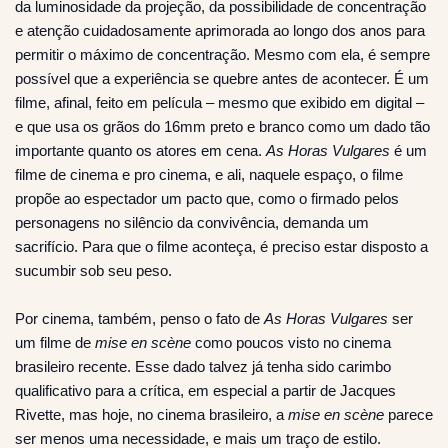
da luminosidade da projeção, da possibilidade de concentração
e atenção cuidadosamente aprimorada ao longo dos anos para
permitir o máximo de concentração. Mesmo com ela, é sempre
possível que a experiência se quebre antes de acontecer. É um
filme, afinal, feito em película – mesmo que exibido em digital –
e que usa os grãos do 16mm preto e branco como um dado tão
importante quanto os atores em cena.
As Horas Vulgares
é um
filme de cinema e pro cinema, e ali, naquele espaço, o filme
propõe ao espectador um pacto que, como o firmado pelos
personagens no silêncio da convivência, demanda um
sacrifício. Para que o filme aconteça, é preciso estar disposto a
sucumbir sob seu peso.
Por cinema, também, penso o fato de
As Horas Vulgares
ser
um filme de
mise en scène
como poucos visto no cinema
brasileiro recente. Esse dado talvez já tenha sido carimbo
qualificativo para a crítica, em especial a partir de Jacques
Rivette, mas hoje, no cinema brasileiro, a
mise en scène
parece
ser menos uma necessidade, e mais um traço de estilo.