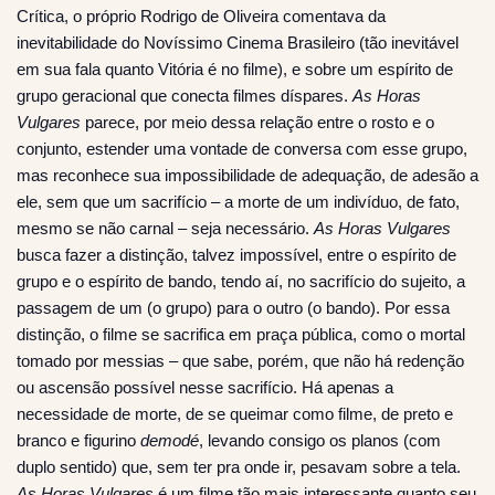
Crítica, o próprio Rodrigo de Oliveira comentava da
inevitabilidade do Novíssimo Cinema Brasileiro (tão inevitável
em sua fala quanto Vitória é no filme), e sobre um espírito de
grupo geracional que conecta filmes díspares.
As Horas
Vulgares
parece, por meio dessa relação entre o rosto e o
conjunto, estender uma vontade de conversa com esse grupo,
mas reconhece sua impossibilidade de adequação, de adesão a
ele, sem que um sacrifício – a morte de um indivíduo, de fato,
mesmo se não carnal – seja necessário.
As Horas Vulgares
busca fazer a distinção, talvez impossível, entre o espírito de
grupo e o espírito de bando, tendo aí, no sacrifício do sujeito, a
passagem de um (o grupo) para o outro (o bando). Por essa
distinção, o filme se sacrifica em praça pública, como o mortal
tomado por messias – que sabe, porém, que não há redenção
ou ascensão possível nesse sacrifício. Há apenas a
necessidade de morte, de se queimar como filme, de preto e
branco e figurino
demodé
, levando consigo os planos (com
duplo sentido) que, sem ter pra onde ir, pesavam sobre a tela.
As Horas Vulgares
é um filme tão mais interessante quanto seu