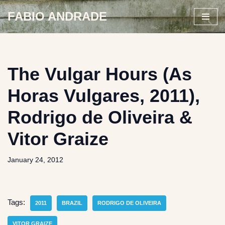
FABIO ANDRADE
Skip
to
content
The Vulgar Hours (As
Horas Vulgares, 2011),
Rodrigo de Oliveira &
Vitor Graize
January 24, 2012
Tags:
2011
BRAZIL
RODRIGO DE OLIVEIRA
VITOR GRAIZE