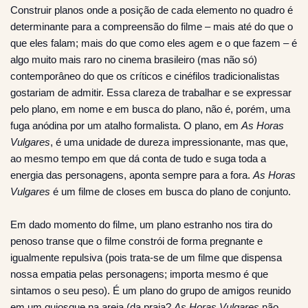
Construir planos onde a posição de cada elemento no quadro é
determinante para a compreensão do filme – mais até do que o
que eles falam; mais do que como eles agem e o que fazem – é
algo muito mais raro no cinema brasileiro (mas não só)
contemporâneo do que os críticos e cinéfilos tradicionalistas
gostariam de admitir. Essa clareza de trabalhar e se expressar
pelo plano, em nome e em busca do plano, não é, porém, uma
fuga anódina por um atalho formalista. O plano, em
As Horas
Vulgares
, é uma unidade de dureza impressionante, mas que,
ao mesmo tempo em que dá conta de tudo e suga toda a
energia das personagens, aponta sempre para a fora.
As Horas
Vulgares
é um filme de closes em busca do plano de conjunto.
Em dado momento do filme, um plano estranho nos tira do
penoso transe que o filme constrói de forma pregnante e
igualmente repulsiva (pois trata-se de um filme que dispensa
nossa empatia pelas personagens; importa mesmo é que
sintamos o seu peso). É um plano do grupo de amigos reunido
em um quiosque na areia (da praia?
As Horas Vulgares
não