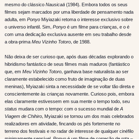
mesmo do clássico
Nausicaä
(1984). Embora todos os seus
filmes sejam marcados por uma liberdade de pensamento nada
adulta, em
Ponyo
Miyiazaki retoma o interesse exclusivo sobre
o universo infantil. Sim,
Ponyo
é um filme para crianças, e o é
com uma dedicação exclusiva ausente em seu trabalho desde
a obra-prima
Meu Vizinho Totoro
, de 1988.
Não deixa de ser curioso que, após duas décadas explorando o
hibridismo fantástico de seus filmes mais maduros (fantástico
que, em
Meu Vizinho Totoro
, ganhava base naturalista ao ser
claramente estabelecido como fruto de imaginação de duas
meninas), Myiazaki sinta a necessidade de se voltar tão direta e
conscientemente às crianças novamente. Curioso pois, embora
elas claramente estivessem em sua mente o tempo todo, seu
status
mudara com o tempo: com o sucesso mundial de
A
Viagem de Chihiro
, Myiazaki se tornou um dos mais celebrados
realizadores em atividade, fincando os pés fortemente no
terreno dos festivais e no radar de interesse de qualquer cinéfilo
minimamente sensível.
Ponyo
é um filme de correção de rota –