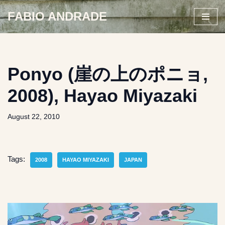
FABIO ANDRADE
Skip
to
content
Ponyo (崖の上のポニョ,
2008), Hayao Miyazaki
August 22, 2010
Tags:
2008
HAYAO MIYAZAKI
JAPAN