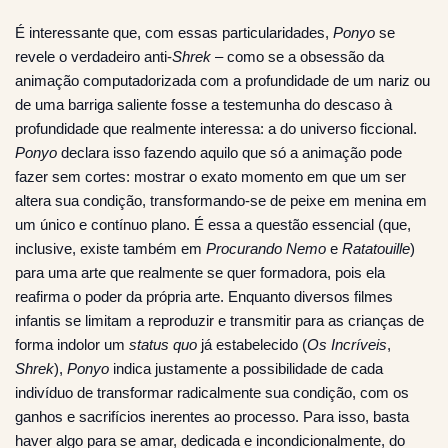
É interessante que, com essas particularidades,
Ponyo
se
revele o verdadeiro anti-
Shrek
– como se a obsessão da
animação computadorizada com a profundidade de um nariz ou
de uma barriga saliente fosse a testemunha do descaso à
profundidade que realmente interessa: a do universo ficcional.
Ponyo
declara isso fazendo aquilo que só a animação pode
fazer sem cortes: mostrar o exato momento em que um ser
altera sua condição, transformando-se de peixe em menina em
um único e contínuo plano. É essa a questão essencial (que,
inclusive, existe também em
Procurando Nemo
e
Ratatouille
)
para uma arte que realmente se quer formadora, pois ela
reafirma o poder da própria arte. Enquanto diversos filmes
infantis se limitam a reproduzir e transmitir para as crianças de
forma indolor um
status quo
já estabelecido (
Os Incríveis
,
Shrek
),
Ponyo
indica justamente a possibilidade de cada
indivíduo de transformar radicalmente sua condição, com os
ganhos e sacrifícios inerentes ao processo. Para isso, basta
haver algo para se amar, dedicada e incondicionalmente, do