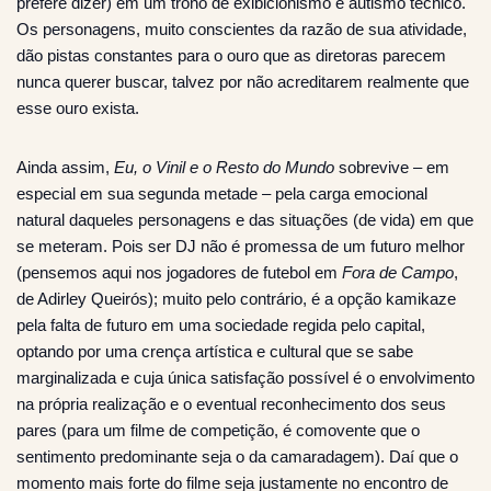
prefere dizer) em um trono de exibicionismo e autismo técnico.
Os personagens, muito conscientes da razão de sua atividade,
dão pistas constantes para o ouro que as diretoras parecem
nunca querer buscar, talvez por não acreditarem realmente que
esse ouro exista.
Ainda assim,
Eu, o Vinil e o Resto do Mundo
sobrevive – em
especial em sua segunda metade – pela carga emocional
natural daqueles personagens e das situações (de vida) em que
se meteram. Pois ser DJ não é promessa de um futuro melhor
(pensemos aqui nos jogadores de futebol em
Fora de Campo
,
de Adirley Queirós); muito pelo contrário, é a opção kamikaze
pela falta de futuro em uma sociedade regida pelo capital,
optando por uma crença artística e cultural que se sabe
marginalizada e cuja única satisfação possível é o envolvimento
na própria realização e o eventual reconhecimento dos seus
pares (para um filme de competição, é comovente que o
sentimento predominante seja o da camaradagem). Daí que o
momento mais forte do filme seja justamente no encontro de