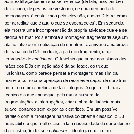
aqui, estilhaçados em sua semelhança (de fala, mas também
de cenário, de gestos, de vestuário, de uma demanda de
personagem já cristalizada pela televisão, que os DJs reiteram
por acreditar que é aquilo que se espera deles). Em segundo,
ela mostra uma incompreensão da própria atividade que ela se
dedica a filmar.
Pois embora a montagem fragmentária seja um
atalho falso de mimetização de um ritmo, ela inverte a natureza
do trabalho do DJ: produzir, a partir do fragmento, uma
impressão de
continuum
. O fascínio que surge dos planos das
mãos dos DJs em ação não é da agilidade, do truque
ilusionista, como parece pensar a montagem; mas sim da
maneira como uma operação de recortes é capaz de construir
um ritmo e uma melodia de fato íntegros. A rigor, o DJ mais
técnico é o que consegue, pelo maior número de
fragmentações e interrupções, criar a obra de fluência mais
suave, cortando sem expor as cicatrizes. Em um possível
paralelo com a montagem narrativa do cinema clássico, o DJ
mais ábil é o que melhor assimila a necessidade do corte dentro
da construção desse
continuum
– ideologia que, como