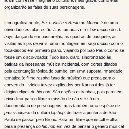
lidam com esse imaginário cultural e, mais grave, como elas
organizarão as falas de suas personagens.
Iconograficamente,
Eu, o Vinil e o Resto do Mundo
é de uma
obviedade escolar: estão lá as tomadas em
slow motion
dos
b-
boys
dançando em passarelas; as quadras de basquete; as
visitas às lojas de vinis; uma montagem em
stop motion
com o
toca-discos em primeiro plano, viajando por São Paulo como se
fosse um disco-voador. Tudo isso, claro, sincronizado às
batidas da incessante música incidental, com cortes ditados
pela acentuação tônica do bumbo, em uma suposta irmandade
temática (o filme
respira junto
da música) que prega para o
convertido – vícios talvez explicados por Karina Ades já ter
dirigido clipes de
hip hop
. São opções estranhas, pois parecem
reivindicar para o filme a missão de não ser só um
documentário de personagens, mas também uma espécie de
press-release
da cultura
hip hop
, de fazer a periferia de São
Paulo se passar pelo Bronx. Para um filme que escolhe olhar
para a presença do
hip hop
em vez de pensar o gênero musical