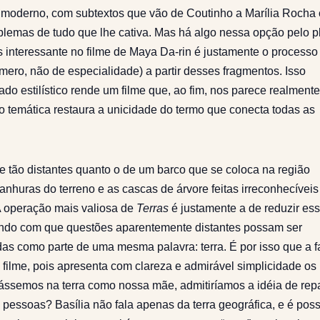
o moderno, com subtextos que vão de Coutinho a Marília Rocha
blemas de tudo que lhe cativa. Mas há algo nessa opção pelo pl
s interessante no filme de Maya Da-rin é justamente o processo
úmero, não de especialidade) a partir desses fragmentos. Isso
 estilístico rende um filme que, ao fim, nos parece realmente
temática restaura a unicidade do termo que conecta todas as
e tão distantes quanto o de um barco que se coloca na região
anhuras do terreno e as cascas de árvore feitas irreconhecívei
A operação mais valiosa de
Terras
é justamente a de reduzir es
ndo com que questões aparentemente distantes possam ser
as como parte de uma mesma palavra: terra. É por isso que a f
 filme,
pois apresenta com clareza e admirável simplicidade os
ássemos na terra como nossa mãe, admitiríamos a idéia de repa
pessoas? Basília não fala apenas da terra geográfica, e é poss