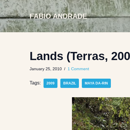
FABIO ANDRADE
Skip
to
content
Lands (Terras, 20
January 25, 2010
1 Comment
Tags:
2009
BRAZIL
MAYA DA-RIN