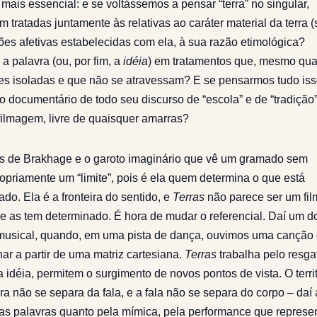
mais essencial: e se voltássemos a pensar “terra” no singular,
 tratadas juntamente às relativas ao caráter material da terra 
lações afetivas estabelecidas com ela, à sua razão etimológica?
 palavra (ou, por fim, a
idéia
) em tratamentos que, mesmo qu
es isoladas e que não se atravessam? E se pensarmos tudo is
documentário de todo seu discurso de “escola” e de “tradição”
magem, livre de quaisquer amarras?
os de Brakhage e o garoto imaginário que vê um gramado sem
ropriamente um “limite”, pois é ela quem determina o que está
do. Ela é a fronteira do sentido, e
Terras
não parece ser um fil
ue as tem determinado. É hora de mudar o referencial. Daí um d
 musical, quando, em uma pista de dança, ouvimos uma canção 
ar a partir de uma matriz cartesiana.
Terras
trabalha pelo resga
éia, permitem o surgimento de novos pontos de vista. O territ
a não se separa da fala, e a fala não se separa do corpo – daí 
las palavras quanto pela mímica, pela performance que represe