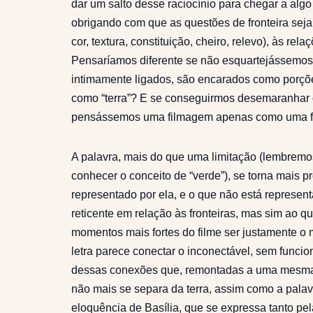
dar um salto desse raciocínio para chegar a algo 
obrigando com que as questões de fronteira sejam
cor, textura, constituição, cheiro, relevo), às re
Pensaríamos diferente se não esquartejássemos a
intimamente ligados, são encarados como porçõ
como “terra”? E se conseguirmos desemaranhar o 
pensássemos uma filmagem apenas como uma fil
A palavra, mais do que uma limitação (lembrem
conhecer o conceito de “verde”), se torna mais p
representado por ela, e o que não está representa
reticente em relação às fronteiras, mas sim ao q
momentos mais fortes do filme ser justamente o
letra parece conectar o inconectável, sem funcion
dessas conexões que, remontadas a uma mesma id
não mais se separa da terra, assim como a palavr
eloquência de Basília, que se expressa tanto pe