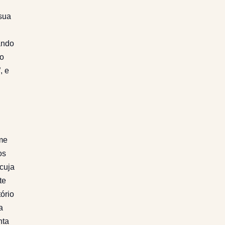
(sua
ando
so
, e
me
os
cuja
te
ório
a
nta