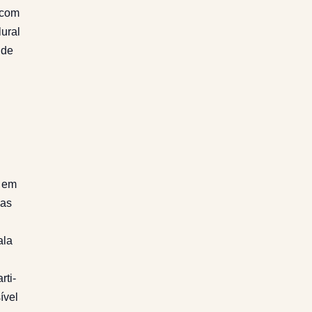
 com
ural
 de
s em
sas
ala
rti-
ível