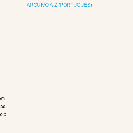
ARQUIVO A-Z (PORTUGUÊS)
 em
ras
to a