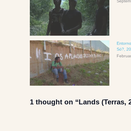
Septem
Entorno
Só?, 20
Februar
1 thought on “Lands (Terras, 