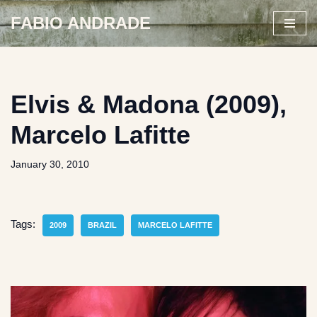
FABIO ANDRADE
Skip
to
content
Elvis & Madona (2009),
Marcelo Lafitte
January 30, 2010
Tags:
2009
BRAZIL
MARCELO LAFITTE