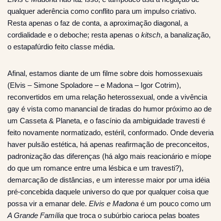
qualquer aderência como conflito para um impulso criativo.
Resta apenas o faz de conta, a aproximação diagonal, a
cordialidade e o deboche; resta apenas o
kitsch
, a banalização,
o estapafúrdio feito classe média.
Afinal, estamos diante de um filme sobre dois homossexuais
(Elvis – Simone Spoladore – e Madona – Igor Cotrim),
reconvertidos em uma relação heterossexual, onde a vivência
gay é vista como manancial de tiradas do humor próximo ao de
um Casseta & Planeta, e o fascínio da ambiguidade travesti é
feito novamente normatizado, estéril, conformado. Onde deveria
haver pulsão estética, há apenas reafirmação de preconceitos,
padronização das diferenças (há algo mais reacionário e míope
do que um romance entre uma lésbica e um travesti?),
demarcação de distâncias, e um interesse maior por uma idéia
pré-concebida daquele universo do que por qualquer coisa que
possa vir a emanar dele.
Elvis e Madona
é um pouco como um
A Grande Família
que troca o subúrbio carioca pelas boates