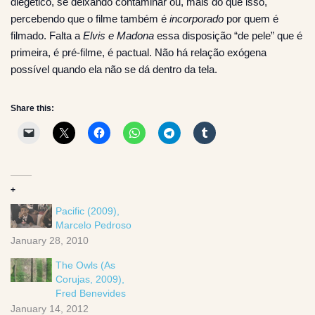
diegético, se deixando contaminar ou, mais do que isso,
percebendo que o filme também é
incorporado
por quem é
filmado. Falta a
Elvis e Madona
essa disposição “de pele” que é
primeira, é pré-filme, é pactual. Não há relação exógena
possível quando ela não se dá dentro da tela.
Share this:
+
Pacific (2009),
Marcelo Pedroso
January 28, 2010
The Owls (As
Corujas, 2009),
Fred Benevides
January 14, 2012