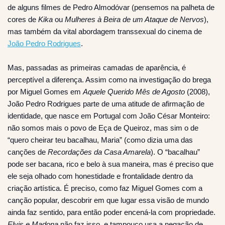
de alguns filmes de Pedro Almodóvar (pensemos na palheta de
cores de
Kika
ou
Mulheres à Beira de um Ataque de Nervos
),
mas também da vital abordagem transsexual do cinema de
João Pedro Rodrigues
.
Mas, passadas as primeiras camadas de aparência, é
perceptível a diferença. Assim como na investigação do brega
por Miguel Gomes em
Aquele Querido Mês de Agosto
(2008),
João Pedro Rodrigues parte de uma atitude de afirmação de
identidade, que nasce em Portugal com João César Monteiro:
não somos mais o povo de Eça de Queiroz, mas sim o de
“quero cheirar teu bacalhau, Maria” (como dizia uma das
canções de
Recordações da Casa Amarela
). O “bacalhau”
pode ser bacana, rico e belo à sua maneira, mas é preciso que
ele seja olhado com honestidade e frontalidade dentro da
criação artística. É preciso, como faz Miguel Gomes com a
canção popular, descobrir em que lugar essa visão de mundo
ainda faz sentido, para então poder encená-la com propriedade.
Elvis e Madona
não faz isso, e tampouco usa a negação de