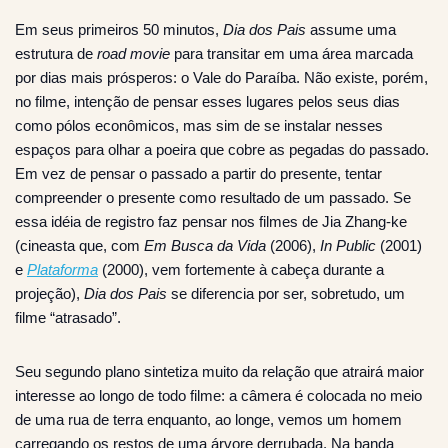
Em seus primeiros 50 minutos,
Dia dos Pais
assume uma
estrutura de
road movie
para transitar em uma área marcada
por dias mais prósperos: o Vale do Paraíba. Não existe, porém,
no filme, intenção de pensar esses lugares pelos seus dias
como pólos econômicos, mas sim de se instalar nesses
espaços para olhar a poeira que cobre as pegadas do passado.
Em vez de pensar o passado a partir do presente, tentar
compreender o presente como resultado de um passado. Se
essa idéia de registro faz pensar nos filmes de Jia Zhang-ke
(cineasta que, com
Em Busca da Vida
(2006),
In Public
(2001)
e
Plataforma
(2000), vem fortemente à cabeça durante a
projeção),
Dia dos Pais
se diferencia por ser, sobretudo, um
filme “atrasado”.
Seu segundo plano sintetiza muito da relação que atrairá maior
interesse ao longo de todo filme: a câmera é colocada no meio
de uma rua de terra enquanto, ao longe, vemos um homem
carregando os restos de uma árvore derrubada. Na banda