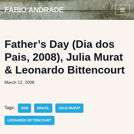
FABIO ANDRADE
Skip
to
content
Father’s Day (Dia dos
Pais, 2008), Julia Murat
& Leonardo Bittencourt
March 12, 2008
Tags:
2008
BRAZIL
JULIA MURAT
LEONARDO BITTENCOURT