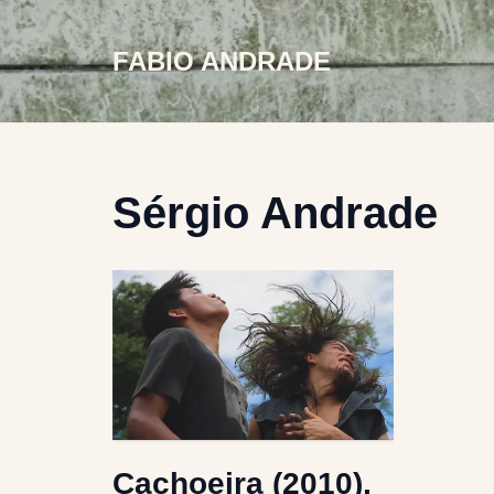
FABIO ANDRADE
Skip
to
content
Sérgio Andrade
Cachoeira (2010),