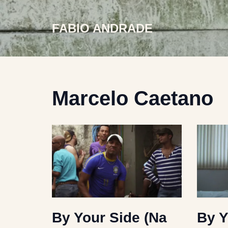
FABIO ANDRADE
Skip
to
content
Marcelo Caetano
By Your Side (Na
By Y