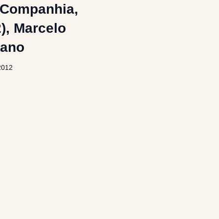
 Companhia,
), Marcelo
tano
2012