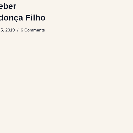
eber
onça Filho
15, 2019
6 Comments