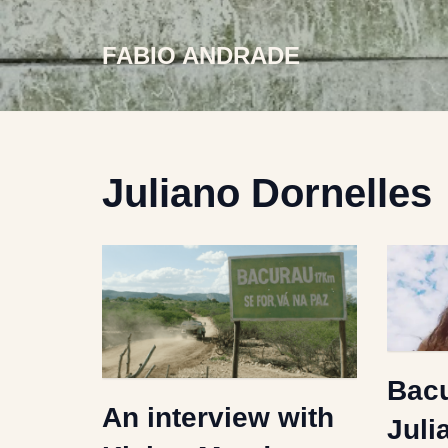
FABIO ANDRADE
Skip
to
content
Juliano Dornelles
Bacu
An interview with
Juli